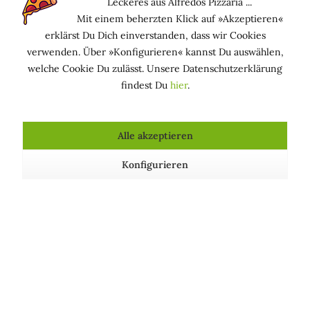
Leckeres aus Alfredos Pizzaria ...
heilsam, entzündungshemmend & regenerierend, zur
Mit einem beherzten Klick auf »Akzeptieren«
Windelpflege geeignet
erklärst Du Dich einverstanden, dass wir Cookies
bindet Feuchtigkeit & fördert Barrierefunktion und
verwenden. Über »Konfigurieren« kannst Du auswählen,
Elastizität der Haut, bewährt zur Pflege geschädigter,
welche Cookie Du zulässt. Unsere Datenschutzerklärung
juckender Haut, ideale After-Sun-Pflege
findest Du
hier
.
lässt Hautrötungen abklingen
optimal zur Haarpflege geeignet,
feuchtigkeitsspendend & glättend
Alle akzeptieren
in der Nagelpflege flexibilitätserhöhend &
wasserbindend
Konfigurieren
Funktion in kosmetischen Mitteln
ANTISTATISCH: Verringert elektrostatische
Aufladungen (z. B. der Haare)
HAARKONDITIONIEREND: Macht das Haar leichter
kämmbar, geschmeidig, weich und glänzend und
verleiht ihm Volumen
HAUTPFLEGEND: Hält die Haut in einem guten