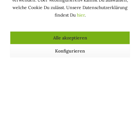
verwenden. Über »Konfigurieren« kannst Du auswählen,
»Stop Animal Testing«.
welche Cookie Du zulässt. Unsere Datenschutzerklärung
findest Du
hier
.
Alle akzeptieren
Konfigurieren
Natürliches Produkt, vegan und
tierversuchsfrei. Dermatologisch und
mikrobiologisch getestet. Enthält keine
SLS/SLES, Parabene, Silikone, Mineralöle,
Isothiazolinone, künstliche Farbstoffe,
Mikroplastik, synthetische Düfte.
Inhaltsstoffe
Aqua (Water Eau)
,
Cetearyl Alcohol
,
Glycerin
,