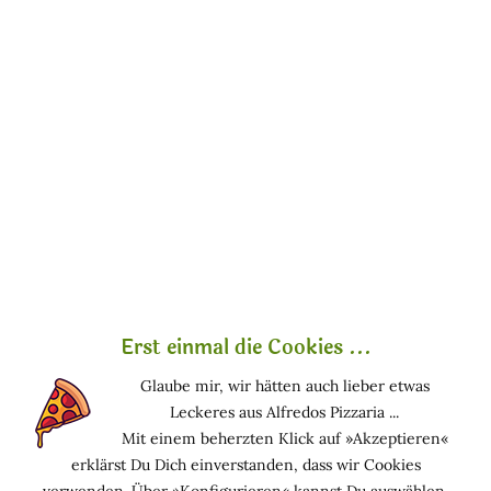
»Velluto Vanilla« - Samt & Vanille
Vegane Bio-Handcreme mit dem süßen Duft von
Vanille. Sie nährt und befeuchtet Ihre Hände in
jedem Augenblick des Tages. Das sehr praktische
Taschenformat erlaubt es Ihnen, es mit auf Reisen
zu nehmen, in Ihrer alltäglichen Handtasche, und
der kleine Preis macht es zu einer netten und
nützlichen Geschenkidee, die für jeden erreichbar
ist!
Die Creme enthält Bio-Öle von Argan, Aprikose und
Olive sowie Bio-Extrakte von Aloe, Malve, Kamille,
Hirse und Johanniskraut.
Erst einmal die Cookies ...
Zertifikate
Glaube mir, wir hätten auch lieber etwas
Leckeres aus Alfredos Pizzaria ...
Bio-Produkt, nickelfrei, zertifiziert nach
»BIO-
Mit einem beherzten Klick auf »Akzeptieren«
ORGANIC«, »AIAB - Bio Eco Cosmesi«, »ICEA -
erklärst Du Dich einverstanden, dass wir Cookies
Instituto Certificazione Etica e Ambientale« und