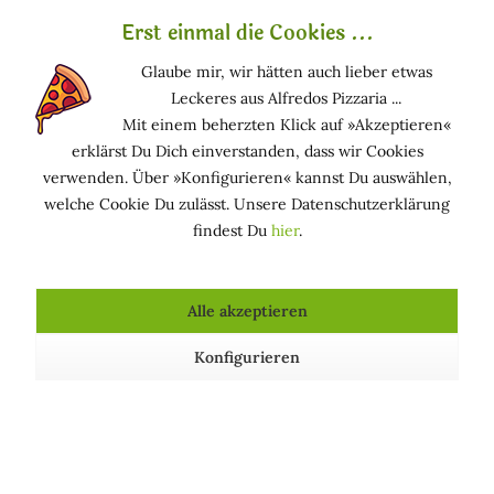
Teebaumöl – natürlich wirksam gegen
Erst einmal die Cookies ...
Pickel, Schuppen & mehr
Glaube mir, wir hätten auch lieber etwas
Leckeres aus Alfredos Pizzaria ...
Teebaumöl ist ein Klassiker für Haut & Haare – bei
Mit einem beherzten Klick auf »Akzeptieren«
Pickeln, Schuppen, Herpes oder müden Füßen. Hier
erklärst Du Dich einverstanden, dass wir Cookies
erfährst du, wie du es natürlich & sicher anwendest.
verwenden. Über »Konfigurieren« kannst Du auswählen,
welche Cookie Du zulässt. Unsere Datenschutzerklärung
findest Du
hier
.
Alle akzeptieren
Konfigurieren