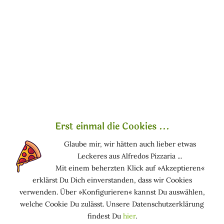
fürs Tracking)
Zur Abholung bekommst du einen Code in der DHL-
App – ganz einfach.
Wie muss die Adresse aussehen?
Hier kommt es wirklich auf jedes Detail an. DHL ist da
rigoros und kaum kompromissbereit.
Ein Beispiel:
Erst einmal die Cookies ...
Marie Rosa
Glaube mir, wir hätten auch lieber etwas
Packstation 123
Leckeres aus Alfredos Pizzaria ...
123456789
12345 Marirosastadt
Mit einem beherzten Klick auf »Akzeptieren«
erklärst Du Dich einverstanden, dass wir Cookies
Wichtig:
verwenden. Über »Konfigurieren« kannst Du auswählen,
welche Cookie Du zulässt. Unsere Datenschutzerklärung
Keine Straße angeben!
„Packstation 123“ ist die Straße.
findest Du
hier
.
Punkt.