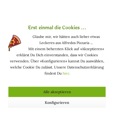
Menschen mit Hauterkrankungen wie Neurodermitis
oder generell mit sensibler Haut profitieren von den
natürlichen Zutaten.
Erst einmal die Cookies ...
Wusstest du eigentlich, dass der Begriff
Naturkosmetik
gesetzlich nicht geschützt ist? Leider
Glaube mir, wir hätten auch lieber etwas
gibt es deshalb immer noch ein paar „schwarze
Leckeres aus Alfredos Pizzaria ...
Schafe“, die sich den Boom zunutze machen und
Mit einem beherzten Klick auf »Akzeptieren«
Kunden mit jedweder Form des
Greenwashing
erklärst Du Dich einverstanden, dass wir Cookies
täuschen. Wenn du sicher gehen willst, achte auf die
verwenden. Über »Konfigurieren« kannst Du auswählen,
entsprechenden
Siegel
.
Mehr über unsere
welche Cookie Du zulässt. Unsere Datenschutzerklärung
„ausgezeichneten Produkte“ erfährst du hier - KLICK.
findest Du
hier
.
Alle akzeptieren
Konfigurieren
Unsere guten Gründe für natürliche
Kosmetik aus Italien