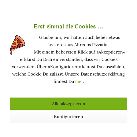
Erst einmal die Cookies ...
Glaube mir, wir hätten auch lieber etwas
Leckeres aus Alfredos Pizzaria ...
Mit einem beherzten Klick auf »Akzeptieren«
erklärst Du Dich einverstanden, dass wir Cookies
verwenden. Über »Konfigurieren« kannst Du auswählen,
welche Cookie Du zulässt. Unsere Datenschutzerklärung
Anti-Aging-Angebot - Prima Spremitura BIO
findest Du
hier
.
45,00 € *
48,50 € *
Alle akzeptieren
Konfigurieren