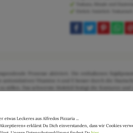
Toskana, Rituale und Hautwi
Ehrlich. Natürlich. Toskanisch
sspendende Prozesse aktiviert. Die enthaltenen Sojalipos
e antioxidativen Vitamine A und E besser durch die Hautsc
zu stillen. Das schwerste Molekül festigt die Konturen und
 die Haut und das leichteste Molekül dient als tiefer Falten
 der Haut und geben ein sofortiges Frischegefühl.
r etwas Leckeres aus Alfredos Pizzaria ...
uf Gesicht und/oder Hals sanft einmassieren, bis es vollstä
»Akzeptieren« erklärst Du Dich einverstanden, dass wir Cookies ver
lässt. Unsere Datenschutzerklärung findest Du
hier
.