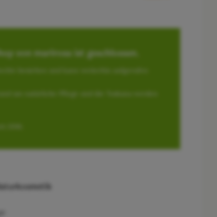
op von marirosa ist geschlossen.
 Archiv bestehen und kann weiterhin aufgerufen
und um natürliche Pflege und die Toskana werden
it 2016.
 Naturkosmetik
ge