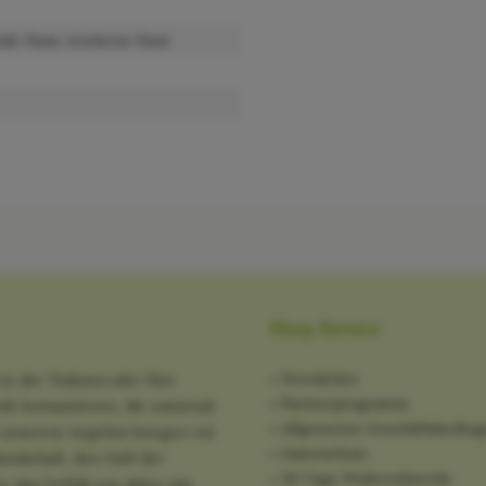
ale Haut, trockene Haut
Shop Service
Newsletter
in der Toskana oder Ihre
Partnerprogramm
tik konsumieren, die naturnah
Allgemeine Geschäftsbedin
it unserem Angebot bringen wir
Datenschutz
ndschaft, den Duft der
30 Tage Widerrufsrecht
: das Gefühl von dolce vita