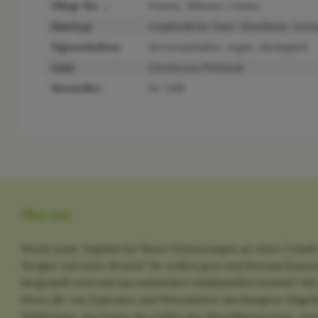
Pflege für ...:
Frauen, Männer, Unisex
Hauttyp:
empfindliche Haut, Mischhaut, norm
Eigenschaften:
tierversuchsfrei, vegan, ökologisch
Linie:
Giovinezza Profonda
Hersteller:
Dr. Taffi
Über uns
Weckt unser Angebot bei Ihnen Erinnerungen an einen Urlaub 
Neugier auf einen Besuch? Sie wollen gern und bewusst Kosme
hergestellt wird und aus natürlichen Inhaltsstoffen besteht? M
Ihnen die von Zypressen und Weinstöcken durchzogene Hügella
Wildkräuter, das Zirpen der Grillen bei Abenddämmerung - kurz