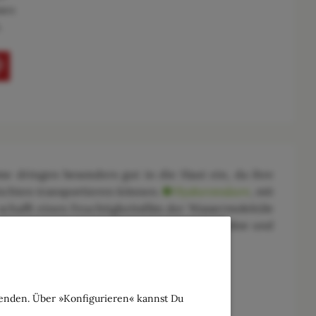
ssen
.
ome dringen besonders gut in die Haut ein, da ihre
hichten transportieren können.
Hyaluronsäure
, mit
 schafft einen Feuchtigkeitsfilm der Wassermoleküle
füller. Die pflanzlichen Extrakte von Malve, Aloe und
ndig eingezogen ist.
wenden. Über »Konfigurieren« kannst Du