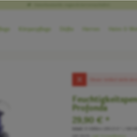
Naturkosmetik, vegan & tierversuchsfrei
lege
Körperpflege
Düfte
Herren
Heim & We
Dieser Artikel steht der
Feuchtigkeitspe
Profonda
29,90 € *
Inhalt:
15 Milliliter (199,33 € * / 100 Mil
inkl. MwSt.
zzgl. Versandkosten