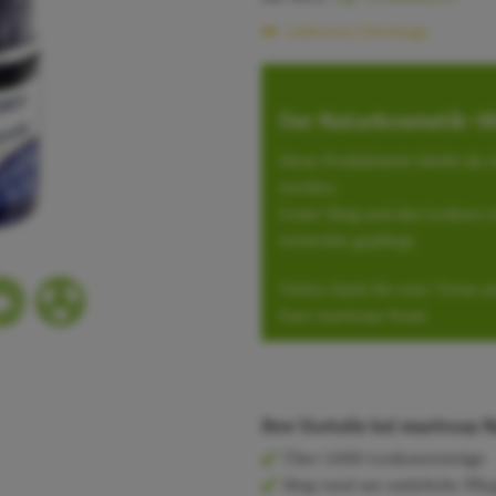
Lieferzeit 3 Werktage
Der Naturkosmetik-Sh
Diese Produktseite bleibt als
werden.
Unser Blog und das Lexikon r
weiterhin gepflegt.
Vielen Dank für eure Treue se
Euer marirosa-Team
Ihre Vorteile bei marirosa
Über 1.000 Lexikoneinträge
Blog rund um natürliche Pfle