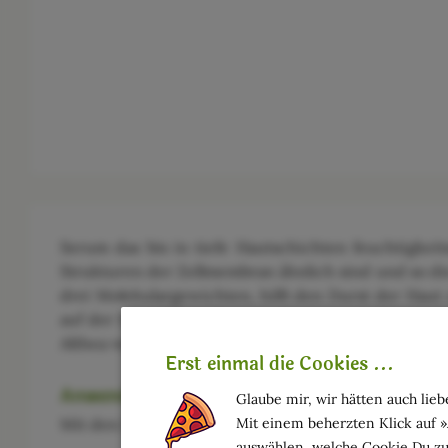
Serum das bis in tiefe Hautschichten feuchtigkeit
Strukturen der Zellmembran ähnlich sind und so di
drei Molekulargewichten, hilft den Durst der Haut 
auf der Haut fixiert. Das mittelschwere hydratisiert
Althea verbessern und unterstützen die Hydratation
Erst einmal die Cookies ...
Anwendung
Glaube mir, wir hätten auch liebe
Mit den Fingerspitzen ein paar Tropfen des Serums a
Mit einem beherzten Klick auf 
auswählen, welche Cookie Du zu