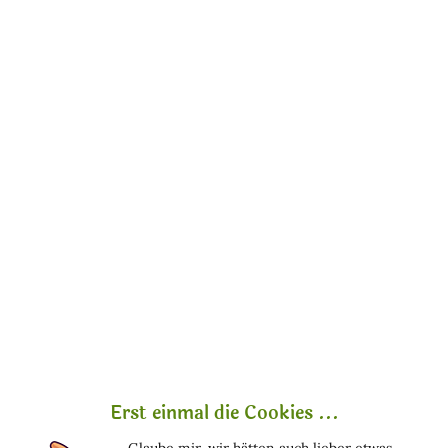
Raumduft Diffusor - Idea Toscana
Inhalt
100 Milliliter
24,50 € *
Erst einmal die Cookies ...