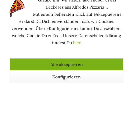
Glaube mir, wir hätten auch lieber etwas
Leckeres aus Alfredos Pizzaria ...
3 Terracotta Sticks für Raumduft - Idea Toscana
Mit einem beherzten Klick auf »Akzeptieren«
erklärst Du Dich einverstanden, dass wir Cookies
Inhalt
3 Stück
(4,83 € * / 1 Stück)
verwenden. Über »Konfigurieren« kannst Du auswählen,
14,50 € *
welche Cookie Du zulässt. Unsere Datenschutzerklärung
findest Du
hier
.
Alle akzeptieren
Konfigurieren
Duftkerze Stumpen - Idea Toscana