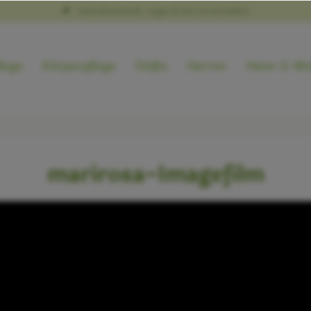
Naturkosmetik, vegan & tierversuchsfrei
lege
Körperpflege
Düfte
Herren
Heim & We
marirosa-Imagefilm