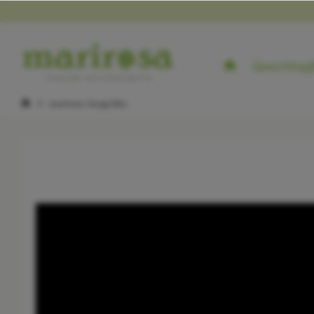
Gesichtspf
marirosa-Imagefilm