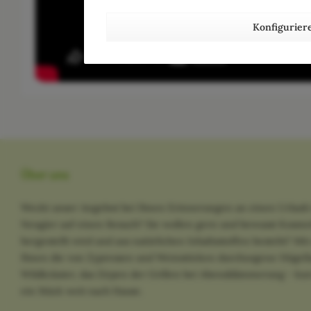
Konfigurier
Über uns
Weckt unser Angebot bei Ihnen Erinnerungen an einen Urlaub 
Neugier auf einen Besuch? Sie wollen gern und bewusst Kosme
hergestellt wird und aus natürlichen Inhaltsstoffen besteht? M
Ihnen die von Zypressen und Weinstöcken durchzogene Hügella
Wildkräuter, das Zirpen der Grillen bei Abenddämmerung - kurz
ein Stück weit nach Hause.