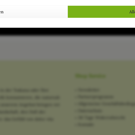
en
Al
Shop Service
Newsletter
in der Toskana oder Ihre
Partnerprogramm
tik konsumieren, die naturnah
Allgemeine Geschäftsbedin
it unserem Angebot bringen wir
Datenschutz
ndschaft, den Duft der
30 Tage Widerrufsrecht
: das Gefühl von dolce vita
Kontakt