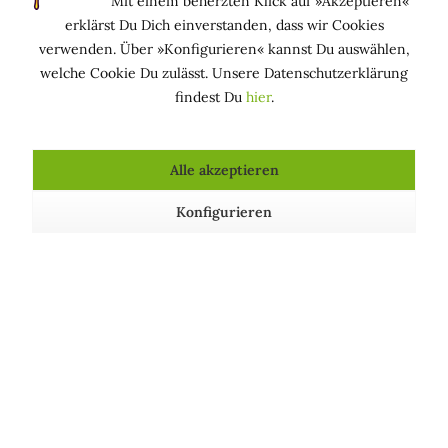
Mit einem beherzten Klick auf »Akzeptieren«
Zustand
erklärst Du Dich einverstanden, dass wir Cookies
PARFÜMIEREND: Verbessert den Geruch eines
verwenden. Über »Konfigurieren« kannst Du auswählen,
Produkts und/oder parfümiert die Haut
welche Cookie Du zulässt. Unsere Datenschutzerklärung
findest Du
hier
.
Kosmetische Produkte, die Natriumglutamat
Alle akzeptieren
enthalten
Konfigurieren
Feuchtigkeitspendendes
Rasiercreme »Uomo« -
Serum - Giovinezza Profonda
Acqua di Bolgheri
Inhalt
15 Milliliter
(199,33 € * / 100 Milliliter)
Inhalt
100 Milliliter
29,90 € *
ab 23,90 € *