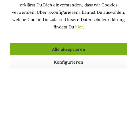
erklärst Du Dich einverstanden, dass wir Cookies
Zertifikate
verwenden. Über »Konfigurieren« kannst Du auswählen,
Nickelfrei, zertifiziert nach
»BIO-ORGANIC«,
welche Cookie Du zulässt. Unsere Datenschutzerklärung
»AIAB - Bio Eco Cosmesi«, »ICEA - Instituto
findest Du
hier
.
Certificazione Etica e Ambientale« und »Stop
Animal Testing«.
Alle akzeptieren
Konfigurieren
Natürliches Produkt, vegan und
tierversuchsfrei. Dermatologisch und
mikrobiologisch getestet. Enthält keine
SLS/SLES, Parabene, Silikone, Mineralöle,