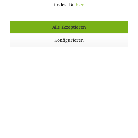
Haut vor Wasserverlust bei. Der unverseifbare Anteil des
findest Du
hier
.
Olivenöls eignet sich besonders für Pflegeprodukte für
trockene und anspruchsvolle Haut.
Alle akzeptieren
Funktion in kosmetischen Mitteln
Konfigurieren
HAARKONDITIONIEREND: Macht das Haar leichter
kämmbar, geschmeidig, weich und glänzend und
verleiht ihm Volumen
HAUTPFLEGEND: Hält die Haut in einem guten
Zustand
Vorkommen in Kosmetika
Emulsionen, Gels, Cremes, Lotionen
Kosmetische Produkte, die Olivenöl (Unverseifbarer