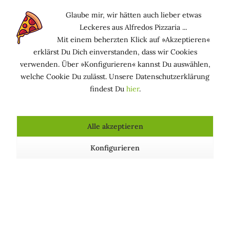
Phytosterole aus. Wässrige Eibischextrakte bilden auf der
Glaube mir, wir hätten auch lieber etwas
Haut eine feuchtigkeitsspendende und schützende
Leckeres aus Alfredos Pizzaria ...
Schleimschicht und besänftigen die Haut. Sie eignen sich
Mit einem beherzten Klick auf »Akzeptieren«
daher für die Pflege trockener, empfindlicher Haut.
erklärst Du Dich einverstanden, dass wir Cookies
verwenden. Über »Konfigurieren« kannst Du auswählen,
Funktion in kosmetischen Mitteln
welche Cookie Du zulässt. Unsere Datenschutzerklärung
findest Du
hier
.
HAUTPFLEGEND: Hält die Haut in einem guten
Zustand
Alle akzeptieren
Konfigurieren
Kosmetische Produkte, die Weißes Malven
Wurzelextrakt enthalten