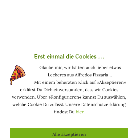
Was ist Sodium Hyaluronate?
oder
Was ist Hyaluronsäure?
Sodium Hyaluronate wird auch als
Hyaluronic Acid
oder
Hyaluronsäure
bezeichnet.
Mehr Infos im Lexikon unter
Hyaluronsäure
.
Erst einmal die Cookies ...
Glaube mir, wir hätten auch lieber etwas
Leckeres aus Alfredos Pizzaria ...
Kosmetische Produkte, die Hyaluronsäure enthalten
Mit einem beherzten Klick auf »Akzeptieren«
erklärst Du Dich einverstanden, dass wir Cookies
verwenden. Über »Konfigurieren« kannst Du auswählen,
welche Cookie Du zulässt. Unsere Datenschutzerklärung
findest Du
hier
.
Alle akzeptieren