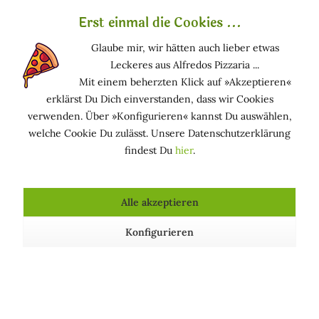
mögliche Trennung der flüssigen und cremigen
Erst einmal die Cookies ...
Anteile kann auf eine natürliche Reaktion der
Glaube mir, wir hätten auch lieber etwas
enthaltenen Extrakte zurückzuführen sein.
Leckeres aus Alfredos Pizzaria ...
Wir empfehlen es in Kombination mit dem
Mit einem beherzten Klick auf »Akzeptieren«
beruhigenden
Gesichtswasser für Couperose
der
erklärst Du Dich einverstanden, dass wir Cookies
»Giovinezza Profonda« Linie zu verwenden.
verwenden. Über »Konfigurieren« kannst Du auswählen,
welche Cookie Du zulässt. Unsere Datenschutzerklärung
findest Du
hier
.
Zertifikate
Bio-Produkt, nickelfrei, zertifiziert nach
»BIO-
ORGANIC«, »AIAB - Bio Eco Cosmesi«, »ICEA -
Alle akzeptieren
Instituto Certificazione Etica e Ambientale« und
»Stop Animal Testing«.
Konfigurieren