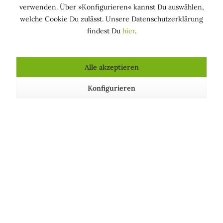
verwenden. Über »Konfigurieren« kannst Du auswählen,
Über uns
welche Cookie Du zulässt. Unsere Datenschutzerklärung
findest Du
hier
.
Shop Service
Informationen
Alle akzeptieren
Wir achten auf unsere Umwelt!
Konfigurieren
Unsere Communitys
Unsere Zahlungsarten
Wir versenden mit:
SEHR GUT
4.89
Partnerprogramm
Allgemeine Geschäftsbedingungen
30 Tage Widerrufsrecht
Impressum
Kontakt
* Alle Preise inkl. gesetzl. Mehrwertsteuer zzgl.
Versandkosten
und ggf.
∅ aus 2176 Bewertungen
Nachnahmegebühren, wenn nicht anders beschrieben
Info zu Bewertungen
© 2016 - 2026 marirosa Naturkosmetik - All Rights Reserved.