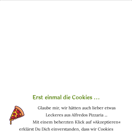
Menü
Mein Konto
Warenkorb
Naturkosmetik, vegan & tierversuchsfrei
Wunschliste
Meine Wunschliste
Speichern Sie hier Ihre persönlichen Favoriten - bis Sie das
nächste Mal bei uns sind.
Erst einmal die Cookies ...
Einfach den gewünschten Artikel auf die Merkliste setzen
und marirosa Naturkosmetik speichert für Sie automatisch
Glaube mir, wir hätten auch lieber etwas
Ihre persönliche Merkliste. So können Sie bequem bei einem
Leckeres aus Alfredos Pizzaria ...
späteren Besuch Ihre vorgemerkten Artikel wieder abrufen.
Mit einem beherzten Klick auf »Akzeptieren«
erklärst Du Dich einverstanden, dass wir Cookies