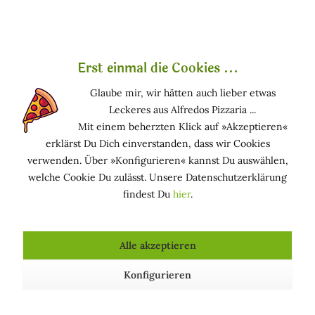
Erst einmal die Cookies ...
Wunderschöne rustikale Seifenschale aus
Olivenholz mit natürlicher und individueller Form.
Glaube mir, wir hätten auch lieber etwas
Diese Seifenschale ist perfekt für eine mediterrane
Leckeres aus Alfredos Pizzaria ...
Dekoration im Badezimmer. Dieses
Mit einem beherzten Klick auf »Akzeptieren«
außergewöhnliche Design fällt jedem direkt ins
erklärst Du Dich einverstanden, dass wir Cookies
Auge. Durch eine besondere Deko an Waschbecken
verwenden. Über »Konfigurieren« kannst Du auswählen,
und Badewanne kannst Du eine schöne Stimmung
welche Cookie Du zulässt. Unsere Datenschutzerklärung
für Deine Wellness-Zeit im Bad schaffen.
findest Du
hier
.
Olivenholz ist sehr widerstandsfähig und wegen
seiner wasserabweisenden Eigenschaften für diese
Alle akzeptieren
Art der Verwendung geeignet. Wasser kann durch
die Abtropflöcher ungehindert ablaufen.
Konfigurieren
Diese Seifenschalen werden in reiner Handarbeit