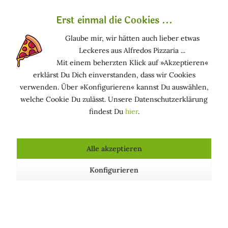
Winterliche Toskana - Heiße Quellen &
Erst einmal die Cookies ...
verschneite Hügel
Glaube mir, wir hätten auch lieber etwas
Die Toskana hat auch im Winter viel zu bieten. Um die
Leckeres aus Alfredos Pizzaria ...
großen Attraktionen und Sehenswürdigkeiten ohne
Mit einem beherzten Klick auf »Akzeptieren«
Ansturm und Gedränge von Touristen zu erleben, ist
erklärst Du Dich einverstanden, dass wir Cookies
der Winter die perfekte Jahreszeit.
verwenden. Über »Konfigurieren« kannst Du auswählen,
welche Cookie Du zulässt. Unsere Datenschutzerklärung
findest Du
hier
.
Alle akzeptieren
Konfigurieren