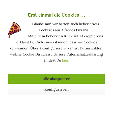
pharmazeutischen Wirkstoffen zu verbessern. Es hilft
trockener, schuppiger Haut, Feuchtigkeit zu speichern und
verhindert Feuchtigkeitsverlust durch Auftragen eines
Erst einmal die Cookies ...
dünnen Films auf die Haut. So wird es in Lotionen, Cremes
Glaube mir, wir hätten auch lieber etwas
und Seifen verwendet.
Leckeres aus Alfredos Pizzaria ...
Mit einem beherzten Klick auf »Akzeptieren«
Funktion in kosmetischen Mitteln
erklärst Du Dich einverstanden, dass wir Cookies
verwenden. Über »Konfigurieren« kannst Du auswählen,
EMULSIONSSTABILISIEREND: unterstützt die
welche Cookie Du zulässt. Unsere Datenschutzerklärung
Emulsionsbildung und verbessert die
findest Du
hier
.
Emulsionsbeständigkeit und -haltbarkeit.
GESCHMEIDIG MACHEND: macht die Haut
geschmeidig und glättet sie.
Alle akzeptieren
VISKOSITÄTSREGELND: erhöht oder verringert die
Viskosität kosmetischer Mittel.
Konfigurieren
Kosmetische Produkte, die Arachidyl Alcohol