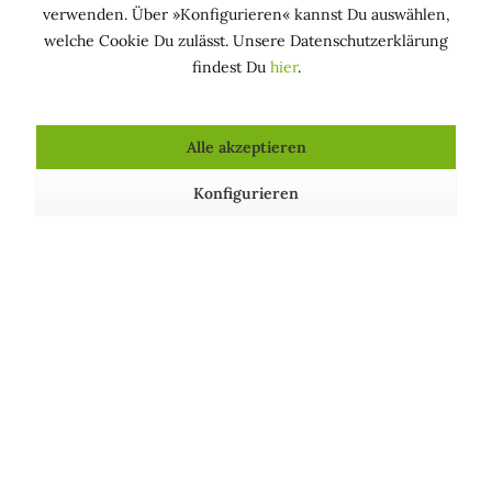
Instituto Certificazione Etica e Ambientale« und
verwenden. Über »Konfigurieren« kannst Du auswählen,
»Stop Animal Testing«.
welche Cookie Du zulässt. Unsere Datenschutzerklärung
findest Du
hier
.
Alle akzeptieren
Konfigurieren
Natürliches Produkt, vegan und
tierversuchsfrei. Dermatologisch und
mikrobiologisch getestet. Enthält keine
SLS/SLES, Parabene, Silikone, Mineralöle,
Isothiazolinone, künstliche Farbstoffe,
Mikroplastik, synthetische Düfte.
Inhaltsstoffe