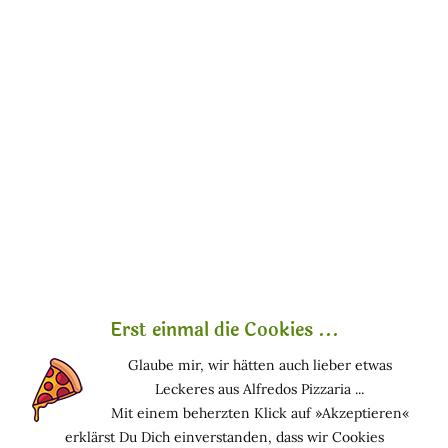
»Lino Tè Bianco« - Leinen & Weisser
Tee
Biologische und vegane Handcreme mit einem sehr
reinen Duft nach Weißem Tee. Es nährt und
befeuchtet Ihre Hände zu jeder Zeit des Tages. Das
sehr praktische Taschenformat erlaubt es Ihnen, es
mit auf Reisen zu nehmen, in Ihrer alltäglichen
Handtasche, und der kleine Preis macht es zu einer
netten und nützlichen Geschenkidee, die für jeden
erschwinglich ist!
Sie enthält Bio-Öle von Argan, Aprikose und Olive
sowie Bio-Extrakte von Aloe, Malve, Kamille, Hirse
Erst einmal die Cookies ...
und Johanniskraut.
Glaube mir, wir hätten auch lieber etwas
Zertifikate
Leckeres aus Alfredos Pizzaria ...
Bio-Produkt, nickelfrei, zertifiziert nach
»BIO-
Mit einem beherzten Klick auf »Akzeptieren«
ORGANIC«, »AIAB - Bio Eco Cosmesi«, »ICEA -
erklärst Du Dich einverstanden, dass wir Cookies