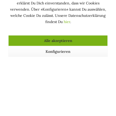
HAUTPFLEGEND: Hält die Haut in einem guten
erklärst Du Dich einverstanden, dass wir Cookies
Zustand
verwenden. Über »Konfigurieren« kannst Du auswählen,
welche Cookie Du zulässt. Unsere Datenschutzerklärung
findest Du
hier
.
Kosmetische Produkte, die Polyglyceryl-2
dipolyhydroxystearate enthalten
Alle akzeptieren
Konfigurieren
Liposomen Gesichtscreme -
Skin Balancing
Giovinezza Profonda
Gesichtswasser Toner -
Prima...
Inhalt
50 Milliliter
(79,80 € * / 100 Milliliter)
Inhalt
150 Milliliter
(16,00 € * / 100 Milliliter)
39,90 € *
24,00 € *