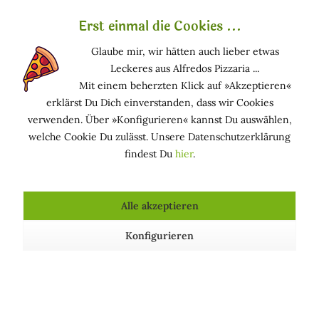
Gewonnen wird der Extrakt aus einer seltenen Apfelsorte
aus der Schweiz, deren Schale auch nach wochenlanger
Erst einmal die Cookies ...
Lagerung frisch aussieht und nicht runzelig wird. Die
Glaube mir, wir hätten auch lieber etwas
Stammzellen aus diesem Apfel fördern nicht nur die
Leckeres aus Alfredos Pizzaria ...
Hauterneuerung, sondern unterstützen zudem die
Mit einem beherzten Klick auf »Akzeptieren«
Langlebigkeit der Hautzellen. Darüber hinaus besitzen sie
erklärst Du Dich einverstanden, dass wir Cookies
eine hautstraffende Wirkung und glätten Fältchen. Die
verwenden. Über »Konfigurieren« kannst Du auswählen,
Haut erhält dadurch ein deutlich jugendlicheres Aussehen.
welche Cookie Du zulässt. Unsere Datenschutzerklärung
findest Du
hier
.
Funktion in kosmetischen Mitteln
HAUTPFLEGEND: Hält die Haut in einem guten
Alle akzeptieren
Zustand
Konfigurieren
Kosmetische Produkte, die Apfelstammzellen
enthalten