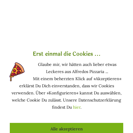
Anwendung
Zweimal täglich mit breiten kreisförmigen
Massagen von unten nach oben auftragen, bis sie
vollständig von der Haut aufgenommen wurde.
Setzen Sie die Behandlung für 4-8 Wochen fort.
Vermeiden Sie die Anwendung während der
Erst einmal die Cookies ...
Schwangerschaft. Während des Stillens wird die
Glaube mir, wir hätten auch lieber etwas
Verwendung des Produkts nicht empfohlen.
Leckeres aus Alfredos Pizzaria ...
Mit einem beherzten Klick auf »Akzeptieren«
Zertifikate
erklärst Du Dich einverstanden, dass wir Cookies
Nickelfrei, zertifiziert nach
»BIO-ORGANIC«,
verwenden. Über »Konfigurieren« kannst Du auswählen,
»AIAB - Bio Eco Cosmesi«, »ICEA - Instituto
welche Cookie Du zulässt. Unsere Datenschutzerklärung
Certificazione Etica e Ambientale« und »Stop
findest Du
hier
.
Animal Testing«.
Alle akzeptieren