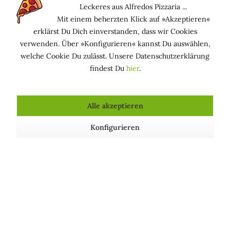
Leckeres aus Alfredos Pizzaria ...
Funktion in kosmetischen Mitteln
Mit einem beherzten Klick auf »Akzeptieren«
erklärst Du Dich einverstanden, dass wir Cookies
TENSID (EMULGIEREND) - EMULGATOR: Ermöglicht
verwenden. Über »Konfigurieren« kannst Du auswählen,
die Bildung fein verteilter Mischungen von Öl und
welche Cookie Du zulässt. Unsere Datenschutzerklärung
Wasser (Emulsionen)
findest Du
hier
.
Alle akzeptieren
Kosmetische Produkte, die Glyceryl Stearate SE
Konfigurieren
enthalten