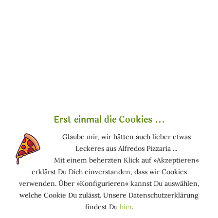
die Haut
geschmeidig und
glatt und hält sie in
einem guten
Allgemeinzustand.
Der Blasentang-
Extrakt kann ebenso
die Elastizität der
Haut verbessern und
hautberuhigend
Erst einmal die Cookies ...
wirken. Ähnlich wie
Glaube mir, wir hätten auch lieber etwas
Vitamin E drosselt er
Leckeres aus Alfredos Pizzaria ...
die Oxidation und
Mit einem beherzten Klick auf »Akzeptieren«
schützt somit vor freien Radikalen. Ebenso besitzt er
erklärst Du Dich einverstanden, dass wir Cookies
antibakterielle Eigenschaften.
verwenden. Über »Konfigurieren« kannst Du auswählen,
welche Cookie Du zulässt. Unsere Datenschutzerklärung
Funktion in kosmetischen Mitteln
findest Du
hier
.