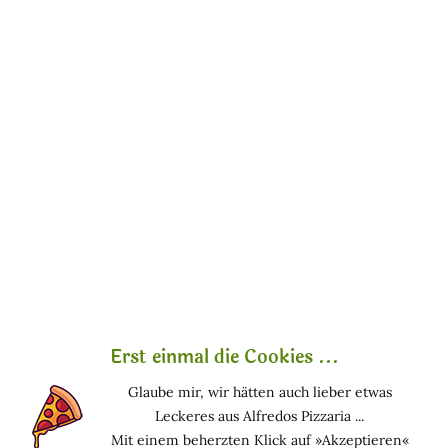
Alkohol ist eine farblose, flüchtige Flüssigkeit, die primär
durch Vergärung von zucker- und stärkehaltiger Biomasse
gewonnen wird. In der Naturkosmetik fungiert er als
Lösungsmittel für ätherische Öle oder als Auszugsmittel für
kosmetisch wirksame Pflanzen, aber auch als
adstringierender und tonisierender Zusatz in
Gesichtswasser sowie als Konservierungsmittel in diversen
Kosmetikprodukten.
In der Kosmetik vermittelt es ein Gefühl von Frische
(Aftershave, Deodorant oder Parfüm). Es wird auch in
organischen mit ätherischen Ölen verwendet, um die
Verwendung eines Konservierungsmittels zu vermeiden
und hat interessante Eigenschaften (adstringierend,
Lösungsmittel etc.).
Erst einmal die Cookies ...
Denaturierter Alkohol wird nicht für sehr empfindliche
Glaube mir, wir hätten auch lieber etwas
Haut wie Babyhaut empfohlen. Es kann reizend sein und
Leckeres aus Alfredos Pizzaria ...
dazu neigen, die Haut auszutrocknen.
Mit einem beherzten Klick auf »Akzeptieren«