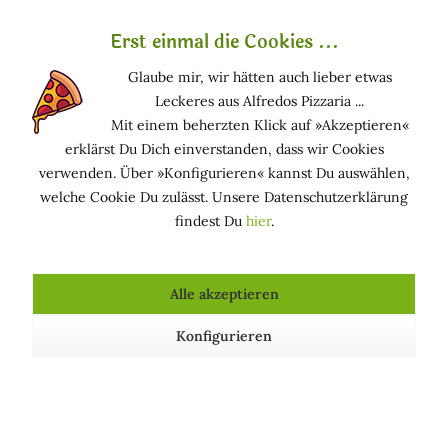
Erst einmal die Cookies ...
Glaube mir, wir hätten auch lieber etwas
Leckeres aus Alfredos Pizzaria ...
»Canapa Pepe Nero« - Hanffaser &
Mit einem beherzten Klick auf »Akzeptieren«
Schwarzer Pfeffer
erklärst Du Dich einverstanden, dass wir Cookies
verwenden. Über »Konfigurieren« kannst Du auswählen,
Entdecken Sie den Orient. Die aufreizende
welche Cookie Du zulässt. Unsere Datenschutzerklärung
Duftnote von Hanf und schwarzem Pfeffer wird Ihre
findest Du
hier
.
Haut erfrischen. Dieser Duft ist Ihre Einladung zu
einer orientalischen Reise!
Kopfnote: Schwarzer Pfeffer, Mandarine,
Alle akzeptieren
Bergamotte
Konfigurieren
Herznote: Hyazinthe, Iris, Maiglöckchen
Basisnote: Sandelhoz, Vanille, Vetyver
Zertifikate
Nickelfrei, zertifiziert nach
»BIO-ORGANIC«,