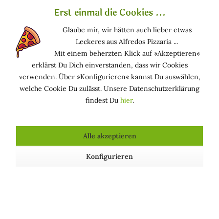
verfeinert die großporige Haut
Erst einmal die Cookies ...
löst Verstopfungen in den Talgdrüsen auf
wirkt entzündungshemmend und juckreizstillend
Glaube mir, wir hätten auch lieber etwas
beschleunigt die Wundheilung
Leckeres aus Alfredos Pizzaria ...
sehr empfehlenswerter Stoff bei fetter Haut und Akne
Mit einem beherzten Klick auf »Akzeptieren«
trägt zum Entgiftungsprozess der Haut bei
erklärst Du Dich einverstanden, dass wir Cookies
verwenden. Über »Konfigurieren« kannst Du auswählen,
Funktion in kosmetischen Mitteln
welche Cookie Du zulässt. Unsere Datenschutzerklärung
findest Du
hier
.
DESODORIEREND: verringert oder maskiert
unangenehmen Körpergeruch.
HAUTPFLEGEND: hält die Haut in einem guten
Alle akzeptieren
Zustand.
Konfigurieren
Kosmetische Produkte, die Zinc Gluconate enthalten