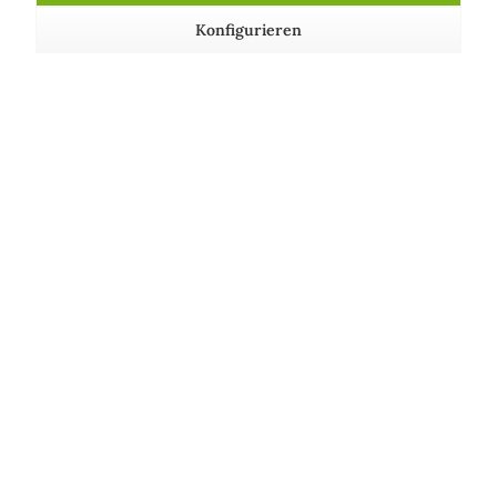
Konfigurieren
FEUCHTHALTEND: Bindet Feuchtigkeit in
kosmetischen Produkten
HAUTPFLEGEND: Hält die Haut in einem guten
Zustand
Über uns
Shop Service
Informationen
Wir achten auf unsere Umwelt!
Unsere Communitys
Unsere Zahlungsarten