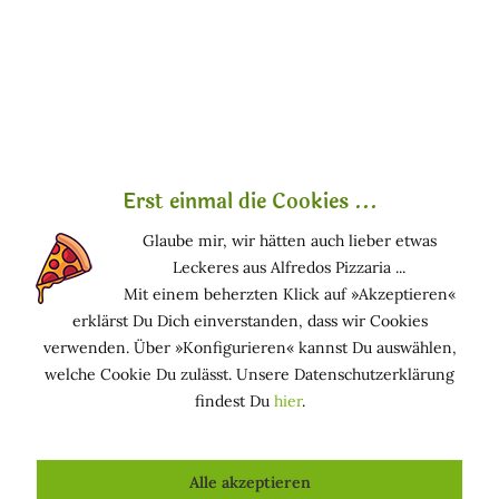
Was ist Xylitol?
Was ist Xylit?
oder
(Xylit)
Xylitol ist ein Wirkstoff pflanzlichen Ursprungs und gilt als
empfehlenswert.
Biokompatibel
.
Xylitol ist die gebräuchliche Bezeichnung für den
Erst einmal die Cookies ...
Zuckeralkohol Pentanpentol, der in Kosmetikprodukten als
hautpflegende Komponente eingesetzt wird. Xylit ist in der
Glaube mir, wir hätten auch lieber etwas
Lage Feuchtigkeit zu binden. Durch seinen
Leckeres aus Alfredos Pizzaria ...
wasserbindenden Effekt verliert die Haut weniger
Mit einem beherzten Klick auf »Akzeptieren«
Feuchtigkeit.
erklärst Du Dich einverstanden, dass wir Cookies
verwenden. Über »Konfigurieren« kannst Du auswählen,
Außerdem hat Xylit eine antikariogene Wirkung und
welche Cookie Du zulässt. Unsere Datenschutzerklärung
hindert, dass sich Plaquebakterien auf der Zahnoberfläche
findest Du
hier
.
anheften.
Funktion in kosmetischen Mitteln
Alle akzeptieren