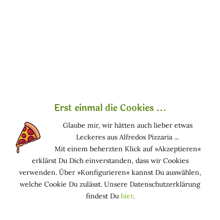
Was ist Titanium Dioxide?
Was
oder
ist CI 77891?
(CI 77891, Titandioxid)
Titanium Dioxide ist ein UV-Filter mineralischen
Ursprungs und gilt bei äußerlicher Anwendung in
Kosmetika als
empfehlenswert
.
Mehr Informationen findest du im Lexikon unter
CI
Erst einmal die Cookies ...
77891
.
Glaube mir, wir hätten auch lieber etwas
Leckeres aus Alfredos Pizzaria ...
Mit einem beherzten Klick auf »Akzeptieren«
erklärst Du Dich einverstanden, dass wir Cookies
Kosmetische Produkte, die Titandioxid enthalten
verwenden. Über »Konfigurieren« kannst Du auswählen,
welche Cookie Du zulässt. Unsere Datenschutzerklärung
findest Du
hier
.