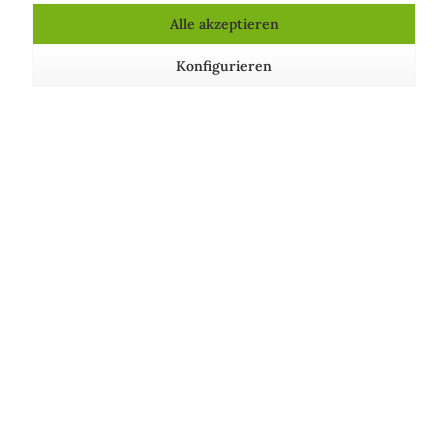
Alle akzeptieren
Konfigurieren
Sonnenmilch SPF 15 - Super
Monoi Gold
Inhalt
200 Milliliter
(12,25 € * / 100 Milliliter)
24,50 € *
Über uns
Shop Service
Informationen
Wir achten auf unsere Umwelt!
Unsere Communitys