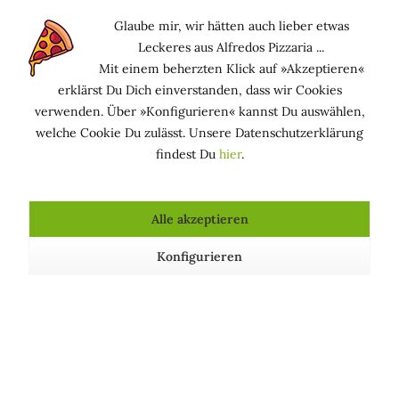
feuchter Hände. Die runden Stärkepartikel bilden dabei
Glaube mir, wir hätten auch lieber etwas
eine Art Puffer für den Feuchtigkeitsaustausch zwischen
Leckeres aus Alfredos Pizzaria ...
Haut und Umgebung. Es entweicht weniger Feuchtigkeit.
Mit einem beherzten Klick auf »Akzeptieren«
Das bewahrt die Haut vor dem Austrocknen. Sie bleibt
erklärst Du Dich einverstanden, dass wir Cookies
dadurch frisch und geschmeidig.
verwenden. Über »Konfigurieren« kannst Du auswählen,
welche Cookie Du zulässt. Unsere Datenschutzerklärung
Funktion in kosmetischen Mitteln
findest Du
hier
.
VISKOSITÄTSREGELND: Erhöht oder verringert die
Viskosität (Zähigkeit) kosmetischer Produkte
Alle akzeptieren
Konfigurieren
Kosmetische Produkte, die Tapiocastärke enthalten