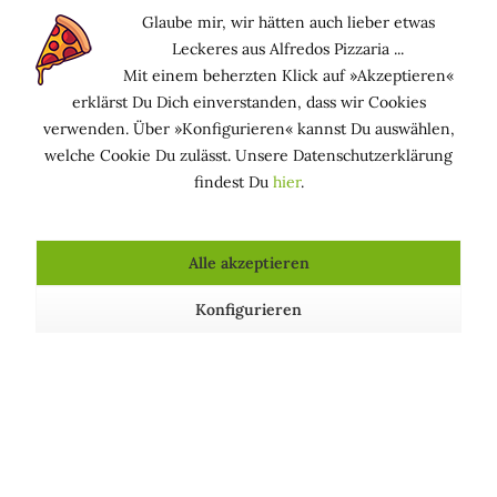
mikrobiellem Verderb
Glaube mir, wir hätten auch lieber etwas
PARFÜMIEREND: Verbessert den Geruch eines
Leckeres aus Alfredos Pizzaria ...
Produkts und/oder parfümiert die Haut
Mit einem beherzten Klick auf »Akzeptieren«
erklärst Du Dich einverstanden, dass wir Cookies
Vorkommen in Kosmetika
verwenden. Über »Konfigurieren« kannst Du auswählen,
welche Cookie Du zulässt. Unsere Datenschutzerklärung
Diverse Kosmetika, oft in Kombination mit anderen
findest Du
hier
.
Konservierungsmitteln und mit Antioxidantien, da die
Doppelbindungen der Sorbinsäure sauerstoffempfindlich
sind.
Alle akzeptieren
Konfigurieren
Kosmetische Produkte, die Sorbinsäure enthalten