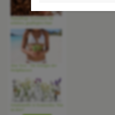
Haarpflege-Knowhow für
schönes, gepflegtes Haar
Aloe Vera - Die Königin der
Heilpflanzen
Inhaltsstoffe in Kosmetika: Was
ist drin?