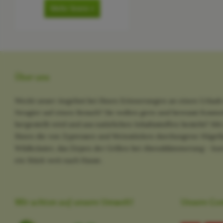
Mehr lesen »
Über uns
Weckt unser Angebot bei Ihnen Erinnerungen an einen Urlaub 
Neugier auf einen Besuch? Sie wollen gern und bewusst Kosme
hergestellt wird und aus natürlichen Inhaltsstoffen besteht? M
Ihnen die von Zypressen und Weinstöcken durchzogene Hügella
Wildkräuter, das Zirpen der Grillen bei Abenddämmerung - kurz
ein Stück weit nach Hause.
Wir achten auf unsere Umwelt!
Unsere Co