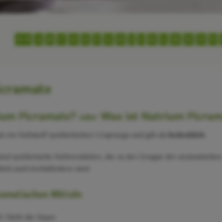
0-9
A
B
C
D
E
F
G
H
I
J
K
L
M
N
O
P
icramate
ium Picramate?
Was ist Natrium Picra
oder
t ein Farbstoff synthetischen Ursprungs und gilt als
bedenklich
.
ind synthetische Farbverstärker, die zu der Gruppe der aromatisch
lich auch krebsfördern sind.
osmetischen Mitteln
Färbt die Haare