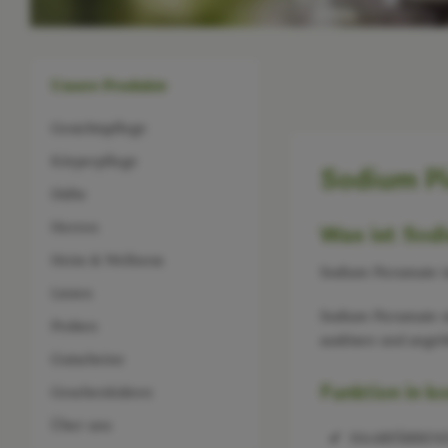
Unsere Produkte
Gesichtspflege
Körperpflege
Sodium P
Düfte
Herren
Was ist Sod
Heim & Wellness
Sodium Picramate is
Linien
Sodium Picramate s
Proben
auslösen und angeb
Gutscheine
Funktion in k
Geschenkideen
Über uns
HAARFÄRBEND: 