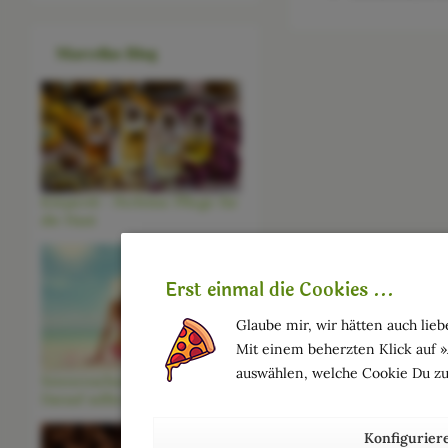
Marcellas Blog
Körperöl - Perfekte Pflege für
die Haut
Erst einmal die Cookies ...
Glaube mir, wir hätten auch liebe
Mit einem beherzten Klick auf 
auswählen, welche Cookie Du zu
Sonnenschutz für Deine Haut -
Darauf solltest Du achten
Konfigurier