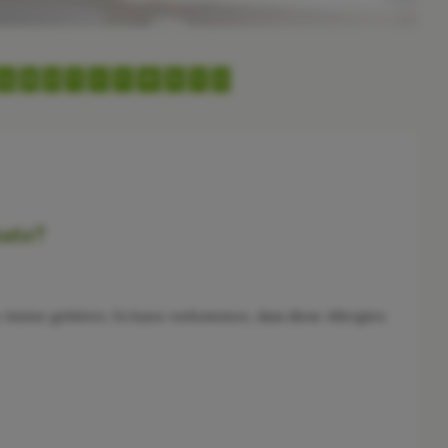
Q
R
S
T
U
V
W
X
Y
Z
mate?
en Amine gehören. Es kann vorkommen, dass diese Allergien