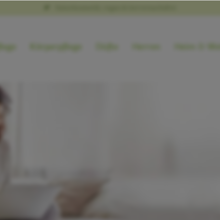
Naturkosmetik, vegan & tierversuchsfrei
lege
Körperpflege
Düfte
Herren
Heim & We