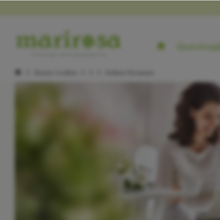
Gesichtspf
Beauty-Lexikon
S
Sodium Picramate