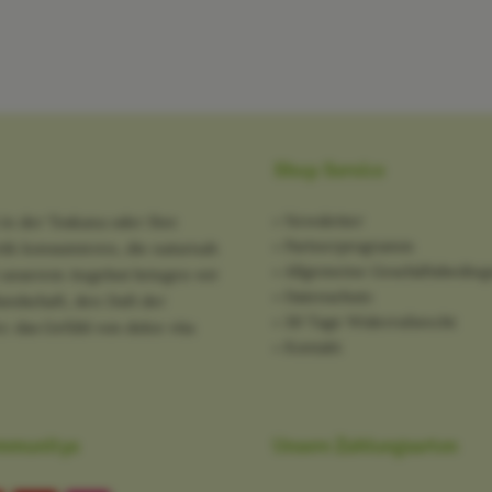
Shop Service
Newsletter
in der Toskana oder Ihre
Partnerprogramm
tik konsumieren, die naturnah
Allgemeine Geschäftsbedin
it unserem Angebot bringen wir
Datenschutz
ndschaft, den Duft der
30 Tage Widerrufsrecht
: das Gefühl von dolce vita
Kontakt
mmunitys
Unsere Zahlungsarten