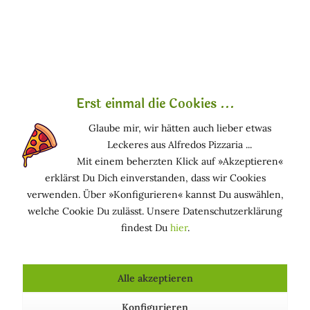
Kohlenhydrate in geringerem Maße. Es enthält auch
Flavonoide und Glykoside.
Es enthält eine Vielzahl von Vitaminen sowie Flavonoide,
so dass es als Antioxidans wirken kann. Als Radikalfänger
verzögert es die oxidative Stress-Alterung. Es beruhigt die
Haut, hat auch einige lindernde Eigenschaften. Es wirkt
Erst einmal die Cookies ...
auch adstringierend, so dass es zu einem prickelnden
Glaube mir, wir hätten auch lieber etwas
Gefühl auf der Haut kommen kann. Es pflegt Haut und
Leckeres aus Alfredos Pizzaria ...
Haare. Seine Wirksamkeit wird derzeit noch
Mit einem beherzten Klick auf »Akzeptieren«
wissenschaftlich untersucht.
erklärst Du Dich einverstanden, dass wir Cookies
verwenden. Über »Konfigurieren« kannst Du auswählen,
Funktion in kosmetischen Mitteln
welche Cookie Du zulässt. Unsere Datenschutzerklärung
findest Du
hier
.
HAUTPFLEGEND (GESCHMEIDIG MACHEND): Macht
die Haut glatt und geschmeidig
HAUTSCHÜTZEND: Schützt die Haut vor äußeren
Alle akzeptieren
Einflüssen
Konfigurieren