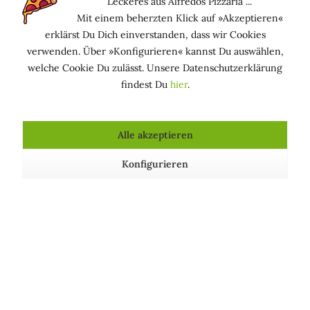
Leckeres aus Alfredos Pizzaria ...
Behandlung von Akne, Problemhaut, Ekzemen und
Mit einem beherzten Klick auf »Akzeptieren«
Neurodermitis, ist aber auch der optimale Inhaltsstoff für
erklärst Du Dich einverstanden, dass wir Cookies
Haarpflegeprodukte, insbesondere zur Behandlung von
verwenden. Über »Konfigurieren« kannst Du auswählen,
Schuppen. Aufgrund seiner zellregenerierenden Wirkung
welche Cookie Du zulässt. Unsere Datenschutzerklärung
ist Patschuli zudem ein ausgezeichneter Anti-Aging-
findest Du
hier
.
Wirkstoff.
Patchouliöl ist eine beliebte Wahl in Duftmischungen, da es
Alle akzeptieren
sich gut mit anderen ätherischen Ölen mischen lässt, ohne
den Duft zu dominieren, und gleichzeitig als Fixiermittel
Konfigurieren
dient. Fixiermittel werden in Parfüms verwendet, um die
Flüchtigkeit der Öle auszugleichen, was die Langlebigkeit
des Duftes fördert.
In der Aromatherapie wirkt Patschuli aphrodisierend,
depressionsmildernd und erdend, erotisierend und
nervenstärkend. Es hilft bei Angst und Depressionen, bei
nervöser Erschöpfung und Konzentrationsschwäche. Das
Selbstbewusstsein wird gestärkt. Zudem vertreibt Patschuli