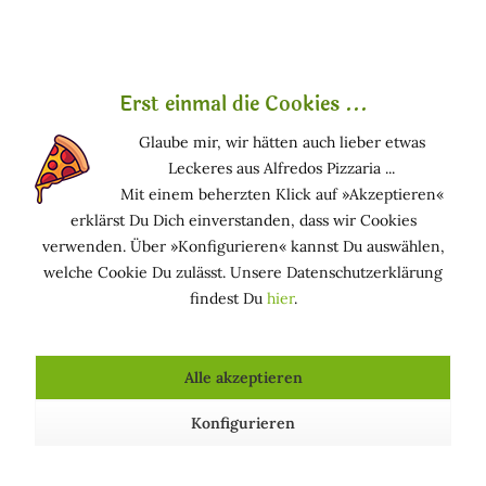
Was ist P-Aminophenol?
Was ist
oder
CI 76550?
Erst einmal die Cookies ...
P-Aminophenol ist ein Farbstoff synthetischen Ursprungs.
und gilt als
sehr bedenklich
.
Glaube mir, wir hätten auch lieber etwas
Leckeres aus Alfredos Pizzaria ...
Es wird zum Färben von Haaren verwendet (ColorIndex ist
Mit einem beherzten Klick auf »Akzeptieren«
CI 76550).
erklärst Du Dich einverstanden, dass wir Cookies
verwenden. Über »Konfigurieren« kannst Du auswählen,
Funktion in kosmetischen Mitteln
welche Cookie Du zulässt. Unsere Datenschutzerklärung
findest Du
hier
.
HAARFÄRBEND: Färbt die Haare
Vorkommen in Kosmetika
Alle akzeptieren
Oxidationshaarfärbemittel (permanente Haarfarben)
Konfigurieren
Über uns