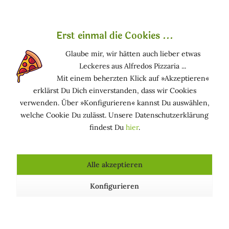
Oryzanol wirkt stimulierend auf die Talgdrüsen und
barrierestärkend und ist daher optimal für Produkte zur
Erst einmal die Cookies ...
Pflege trockener, fettarmer und reifer Haut, insbesondere
in Kombination mit seiner lichtschützenden Wirkung. Aus
Glaube mir, wir hätten auch lieber etwas
dem selben Grund ist es ebenso für Haar- und
Leckeres aus Alfredos Pizzaria ...
Lippenpflegeprodukte hervorragend geeignet. Da es durch
Mit einem beherzten Klick auf »Akzeptieren«
oxidativen Stress entstehende Sauerstoffradikale hemmt,
erklärst Du Dich einverstanden, dass wir Cookies
mindert es außerdem die entzündungsfördernde Wirkung
verwenden. Über »Konfigurieren« kannst Du auswählen,
bestimmter Botenstoffe.
welche Cookie Du zulässt. Unsere Datenschutzerklärung
findest Du
hier
.
Funktion in kosmetischen Mitteln
ANTISTATISCH: Verringert elektrostatische
Alle akzeptieren
Aufladungen (z. B. der Haare)
HAUTPFLEGEND: Hält die Haut in einem guten
Konfigurieren
Zustand