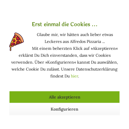
der Parfümerie wegen seines tief verführerischen Aromas
geliebt. Das Extrakt hat einen einzigartigen reichen Duft
mit einem Hauch von rauchigem Karamell, der jedem
Erst einmal die Cookies ...
Parfüm mehr Tiefe verleiht.
Glaube mir, wir hätten auch lieber etwas
Ursprünglich aus dem tropischen Amerika stammend, wird
Leckeres aus Alfredos Pizzaria ...
der Tabak heute weltweit angebaut. Die Pflanze hat große
Mit einem beherzten Klick auf »Akzeptieren«
grüne Blätter und kann bis zu einem Meter hoch werden.
erklärst Du Dich einverstanden, dass wir Cookies
Sie bildet auch Büschel von rosafarbenen Blüten, aber es
verwenden. Über »Konfigurieren« kannst Du auswählen,
sind die Blätter, die in der Tabakindustrie und zur
welche Cookie Du zulässt. Unsere Datenschutzerklärung
Gewinnung des Extrakts verwendet werden.
findest Du
hier
.
Funktion in kosmetischen Mitteln
Alle akzeptieren
DUFTSTOFF: Bestandteil von Parfümölen und/oder
Aromen
Konfigurieren
HAUTPFLEGEND: Hält die Haut in einem guten
Zustand