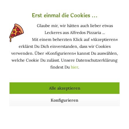
Was ist Myristyl Lactate?
Was ist
oder
Erst einmal die Cookies ...
Tetradecyl Lactate?
Glaube mir, wir hätten auch lieber etwas
Myristyl Lactate ist ein Emulgator unterschiedlichen
Leckeres aus Alfredos Pizzaria ...
Ursprungs und gilt als empfehlenswert.
Biokompatibel
.
Mit einem beherzten Klick auf »Akzeptieren«
erklärst Du Dich einverstanden, dass wir Cookies
Funktion in kosmetischen Mitteln
verwenden. Über »Konfigurieren« kannst Du auswählen,
welche Cookie Du zulässt. Unsere Datenschutzerklärung
HAUTPFLEGEND: Hält die Haut in einem guten
findest Du
hier
.
Zustand
HAUTPFLEGEND (GESCHMEIDIG MACHEND): Macht
die Haut glatt und geschmeidig
Alle akzeptieren
Konfigurieren
Über uns
Shop Service