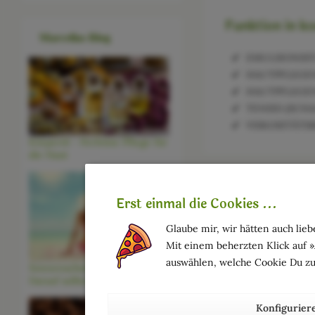
Funktion in k
Marcellas Blog
EMULSIONSSTAB
HAUTPFLEGEND:
HAUTPFLEGEND
TENSID (SCHAU
VISKOSITÄTSREG
Körperöl - Perfekte Pflege für
die Haut
Erst einmal die Cookies ...
Glaube mir, wir hätten auch liebe
Mit einem beherzten Klick auf 
auswählen, welche Cookie Du zu
Sonnenschutz für Deine Haut -
Darauf solltest Du achten
Konfigurier