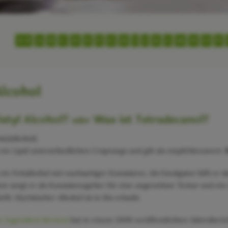
0-9
A
B
C
D
E
F
G
H
I
J
K
L
M
N
O
P
Alcohol
istyl Alcohol?
Was ist Tetradecanol?
oder
stylalkohol)
t ein Lipid unterschiedlichen Ursprungs und gilt als empfehlenswert.
t ein Fettalkohol mit wachsartiger Konsistenz. Als Emulgator hilft er 
m sorgt er als Konsistenzgeber für eine angenehme Textur und ein 
lt. Myristischer Alkohol ist in Bio erlaubt.
c Ingredient Review)
hat in einem 2008 veröffentlichten Jahresberich