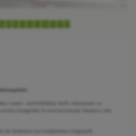
Q
R
S
T
U
V
W
X
Y
Z
Biokompatibel
.
dabei, wasser- und fettlösliche Stoffe miteinander zu
weiches Hautgefühl. Es wird aus Kokosöl, Palmkern oder
t die Sicherheit von Fettalkoholen festgestellt.