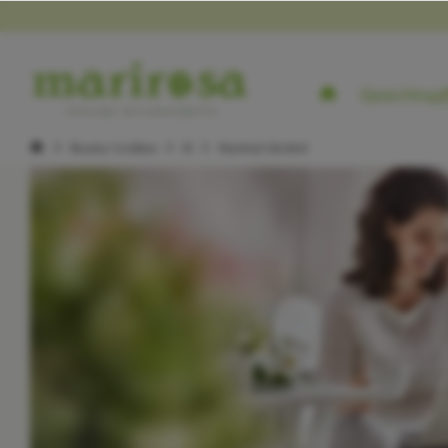
Gesichtspf
Beauty-Lexikon
M
Myristyl Alcohol