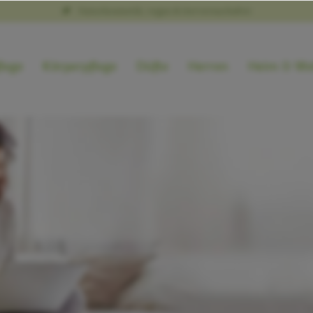
Naturkosmetik, vegan & tierversuchsfrei
lege
Körperpflege
Düfte
Herren
Heim & We