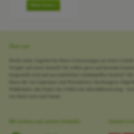
Mehr lesen »
Über uns
Weckt unser Angebot bei Ihnen Erinnerungen an einen Urlaub 
Neugier auf einen Besuch? Sie wollen gern und bewusst Kosme
hergestellt wird und aus natürlichen Inhaltsstoffen besteht? M
Ihnen die von Zypressen und Weinstöcken durchzogene Hügella
Wildkräuter, das Zirpen der Grillen bei Abenddämmerung - kurz
ein Stück weit nach Hause.
Wir achten auf unsere Umwelt!
Unsere Co