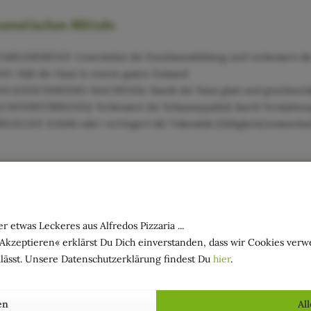
osmetischen Mitteln
ILISIEREND: Unterstützt die Emulsionsbildung und verbessert die 
 Hält die Haut in einem guten Zustand
 (GESCHMEIDIG MACHEND): Macht die Haut glatt und geschmeid
MVERSTÄRKEND): Verbessert die Schaumqualität durch Verstärkun
ELND: Erhöht oder verringert die Viskosität (Zähigkeit) kosmetis
r etwas Leckeres aus Alfredos Pizzaria ...
»Akzeptieren« erklärst Du Dich einverstanden, dass wir Cookies ver
lässt. Unsere Datenschutzerklärung findest Du
hier
.
en
Al