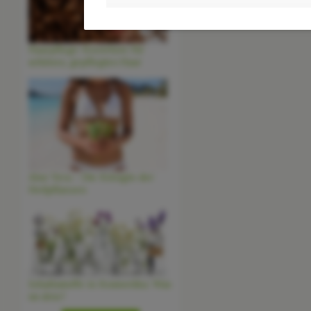
Haarpflege-Knowhow für
schönes, gepflegtes Haar
Aloe Vera - Die Königin der
Heilpflanzen
Inhaltsstoffe in Kosmetika: Was
ist drin?