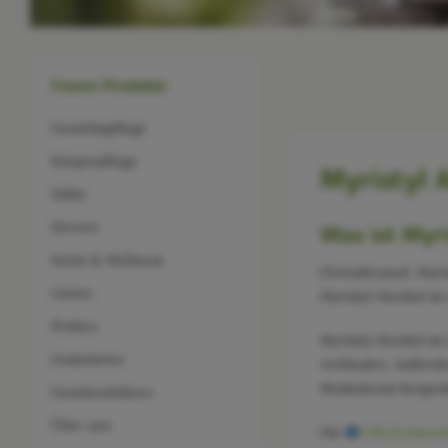
Unsere Produkte
Gesichtspflege
Körperpflege
Myristyl 
Düfte
Herren
Was ist Myr
Heim & Wellness
(Tetradecanol, Myri
Linien
Myristyl Alcohol is
Proben
Myristyl Alcohol is
Gutscheine
verbinden. Außerde
Muskatnuss hergestel
Geschenkideen
Über uns
Die
CIR (Cosmeti