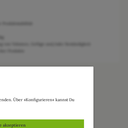
Produktstabilität
ig
g von Volumen, Gefüge und/oder Beständigkeit
cher Produkte
wenden. Über »Konfigurieren« kannst Du
le akzeptieren