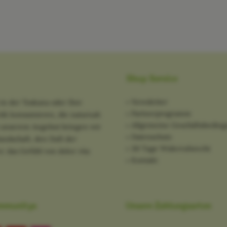
Shop Service
Newsletter
in der Toskana oder Ihre
Partnerprogramm
tik konsumieren, die naturnah
Allgemeine Geschäftsbedin
it unserem Angebot bringen wir
Datenschutz
ndschaft, den Duft der
30 Tage Widerrufsrecht
: das Gefühl von dolce vita
Kontakt
mmunitys
Unsere Zahlungsarten