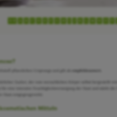
0-9
A
B
C
D
E
F
G
H
I
J
K
L
M
N
O
P
nnose?
kstoff pflanzlichen Ursprungs und gilt als
empfehlenswert
.
türlicher Zucker, der vom menschlichen Körper selbst hergestellt w
 für eine intensive Feuchtigkeitsversorgung der Haut und stärkt di
er Haut entgegengewirkt.
 kosmetischen Mitteln