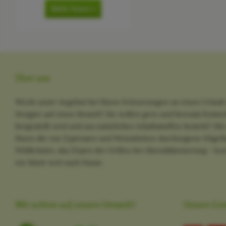
Mehr lesen »
Über uns
Weckt unser Angebot bei Ihnen Erinnerungen an einen Urlaub 
Neugier auf einen Besuch? Sie wollen gern und bewusst Kosme
hergestellt wird und aus natürlichen Inhaltsstoffen besteht? M
Ihnen die von Zypressen und Weinstöcken durchzogene Hügella
Wildkräuter, das Zirpen der Grillen bei Abenddämmerung - kurz
ein Stück weit nach Hause.
Wir achten auf unsere Umwelt!
Unsere Co