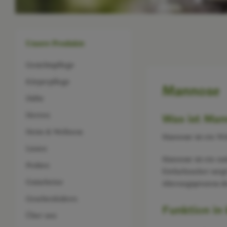
Unsere Produkte
Gesichtspflege
Körperpflege
Mannose
Düfte
Herren
Was ist Ma
Heim & Wellness
Mannose ist ein Wir
Linien
Mannose ist ein na
Proben
Einfachzucker sorgt
Gutscheine
Alterungsprozess d
Geschenkideen
Funktion in
Über uns