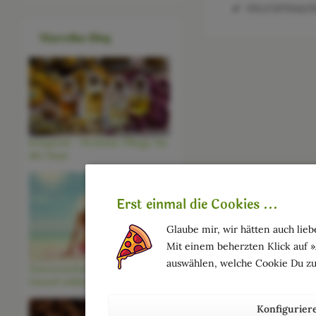
FEUCHTHALTEND
Marcellas Blog
Körperöl - Perfekte Pflege für
die Haut
Erst einmal die Cookies ...
Glaube mir, wir hätten auch liebe
Mit einem beherzten Klick auf 
auswählen, welche Cookie Du zu
Sonnenschutz für Deine Haut -
Darauf solltest Du achten
Konfigurier