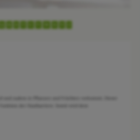
Q
R
S
T
U
V
W
X
Y
Z
ird und zudem in Pflanzen und Früchten vorkommt. Dieser
e Funktion der Hautbarriere. Somit wird dem