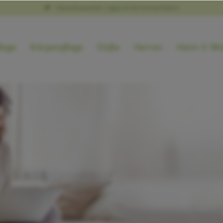
Naturkosmetik, vegan & tierversuchsfrei
lege
Körperpflege
Düfte
Herren
Heim & We