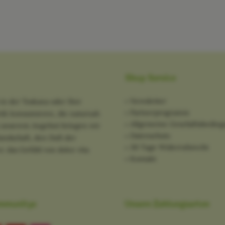
Shop Service
Newsletter
in der Toskana oder Ihre
Partnerprogramm
tik konsumieren, die naturnah
Allgemeine Geschäftsbedin
it unserem Angebot bringen wir
Datenschutz
ndschaft, den Duft der
30 Tage Widerrufsrecht
: das Gefühl von dolce vita
Kontakt
mmunitys
Unsere Zahlungsarten