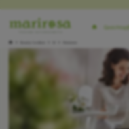
Gesichtspf
Beauty-Lexikon
M
Mannose