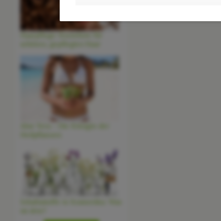
Haarpflege-Knowhow für
schönes, gepflegtes Haar
Aloe Vera - Die Königin der
Heilpflanzen
Inhaltsstoffe in Kosmetika: Was
ist drin?