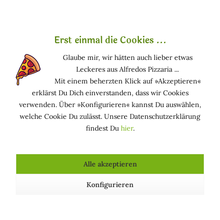
sind.
Detoxophane ist ein gereinigter Extrakt aus
Gartenkressesprossen. Gartenkresse enthält Sulforaphan,
Erst einmal die Cookies ...
einen sekundären Pflanzenstoff, der wichtige
Glaube mir, wir hätten auch lieber etwas
Entgiftungsenzyme aktivieren kann. Es kann die
Leckeres aus Alfredos Pizzaria ...
Widerstandsfähigkeit der Hautzellen gegen
Mit einem beherzten Klick auf »Akzeptieren«
Umweltverschmutzung und intrinsische, reaktive Moleküle
erklärst Du Dich einverstanden, dass wir Cookies
verbessern.
verwenden. Über »Konfigurieren« kannst Du auswählen,
welche Cookie Du zulässt. Unsere Datenschutzerklärung
Es reinigt und schützt unsere Hautzellen vor gefährlichen
findest Du
hier
.
Molekülen und ist daher ein effektiver Anti-Aging-
Wirkstoff für alle Hautpflegeprodukte.
Alle akzeptieren
Funktion in kosmetischen Mitteln
Konfigurieren
HAUTPFLEGEND: Hält die Haut in einem guten
Zustand