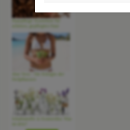
Haarpflege-Knowhow für
schönes, gepflegtes Haar
Aloe Vera - Die Königin der
Heilpflanzen
Inhaltsstoffe in Kosmetika: Was
ist drin?