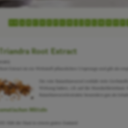
0-9
A
B
C
D
E
F
G
H
I
J
K
L
M
N
O
P
Triandra Root Extract
trakt)
oot Extract ist ein Wirkstoff pflanzlichen Ursprungs und gilt als e
Die rote Ratanhiawurzel enthält viele Gerbsto
Wirkung haben, z.B. auf die Mundschleimhaut. 
Ratanhiawurzelextrakte besonders gut als Inhal
osmetischen Mitteln
 Hält die Haut in einem guten Zustand