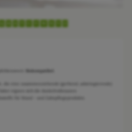
Q
R
S
T
U
V
W
X
Y
Z
mpfehlenswert.
Biokompatibel
.
ffe, die eine zusammenziehende (gerbend, adstringierende)
Daher eignen sich die dunkelrotbraunen
tsstoffe für Mund - und Zahnpflegeprodukte.