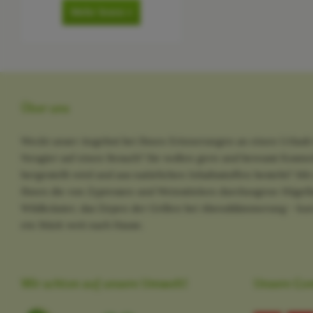
Mehr lesen »
Über uns
Weckt unser Angebot bei Ihnen Erinnerungen an einen Urlaub 
Neugier auf einen Besuch? Sie wollen gern und bewusst Kosme
hergestellt wird und aus natürlichen Inhaltsstoffen besteht? M
Ihnen die von Zypressen und Weinstöcken durchzogene Hügella
Wildkräuter, das Zirpen der Grillen bei Abenddämmerung - kurz
ein Stück weit nach Hause.
Wir achten auf unsere Umwelt!
Unsere Co