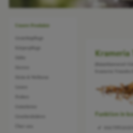
Unsere Produkte
Gesichtspflege
Körperpflege
Krameria 
Düfte
(Ratanhiawurzel-Ex
Herren
Krameria Triandra R
Heim & Wellness
Linien
Proben
Gutscheine
Funktion in k
Geschenkideen
Über uns
HAUTPFLEGEND: