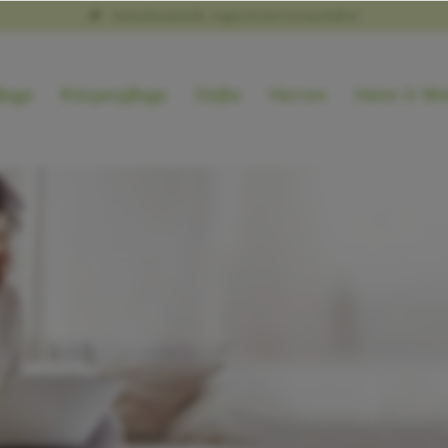
Naturkosmetik, vegan & tierversuchsfrei
lege
Körperpflege
Düfte
Herren
Heim & We