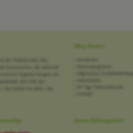
Shop Service
Newsletter
in der Toskana oder Ihre
Partnerprogramm
tik konsumieren, die naturnah
Allgemeine Geschäftsbedin
it unserem Angebot bringen wir
Datenschutz
ndschaft, den Duft der
30 Tage Widerrufsrecht
: das Gefühl von dolce vita
Kontakt
mmunitys
Unsere Zahlungsarten