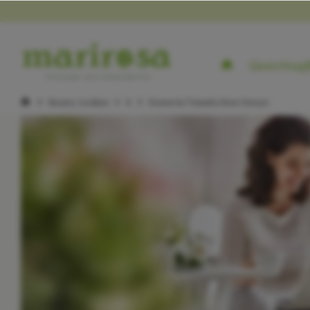
Gesichtspf
Beauty-Lexikon
K
Krameria Triandra Root Extract