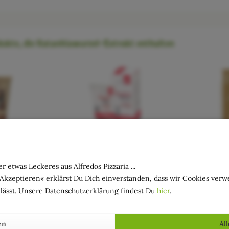
ukte, die Ratanhiawurzel-Extrakt enthalten
acchiaioli
»Plus & Up« - Dekolleté & Busen
Tag & Na
Creme - Cell OFF
Giov
r etwas Leckeres aus Alfredos Pizzaria ...
€ * / 1 Liter)
Inhalt
100 Milliliter
Inhalt
30 Millil
*
29,95 € *
»Akzeptieren« erklärst Du Dich einverstanden, dass wir Cookies ver
lässt. Unsere Datenschutzerklärung findest Du
hier
.
en
Al