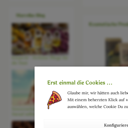
Marcellas Blog
Kosmetische Prod
Körperöl - Perfekte Pflege für
die Haut
Rasiercreme - I M
Erst einmal die Cookies ...
Glaube mir, wir hätten auch liebe
Inhalt
0.15 Liter
(116,67 
17,50 € 
Mit einem beherzten Klick auf 
auswählen, welche Cookie Du zu
Sonnenschutz für Deine Haut -
Darauf solltest Du achten
Konfigurier