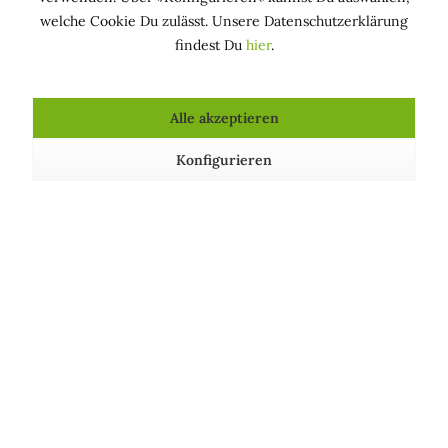
welche Cookie Du zulässt. Unsere Datenschutzerklärung
findest Du
hier
.
Produkte, die kaltgepresstes Olivenöl enthalten
Alle akzeptieren
Konfigurieren
»Toscano IGP« Natives
Olivenöl Extra - Idea...
Inhalt
100 Milliliter
(60,00 € * / 1000 Milliliter)
6,00 € *
Über uns