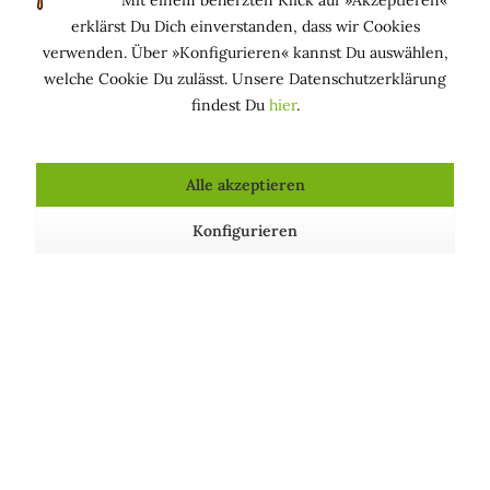
Mit einem beherzten Klick auf »Akzeptieren«
HAUTSCHÜTZEND: hilft schädigende Einwirkungen
erklärst Du Dich einverstanden, dass wir Cookies
auf die Haut durch äußere Einflüsse zu vermeiden.
verwenden. Über »Konfigurieren« kannst Du auswählen,
UV-ABSORBER:schützt das kosmetische Mittel vor den
welche Cookie Du zulässt. Unsere Datenschutzerklärung
Einwirkungen von UV-Licht.
findest Du
hier
.
Alle akzeptieren
Kosmetische Produkte, die Olive enthalten
Konfigurieren
Duschgel »Gelsomino
Duschgel »Rosso Corallo« -
Toscano« - Acqua di Bolgheri
Acqua di Bolgheri
21,90 € *
21,90 € *