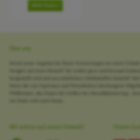
Mehr lesen »
Über uns
Weckt unser Angebot bei Ihnen Erinnerungen an einen Urlaub 
Neugier auf einen Besuch? Sie wollen gern und bewusst Kosme
hergestellt wird und aus natürlichen Inhaltsstoffen besteht? M
Ihnen die von Zypressen und Weinstöcken durchzogene Hügella
Wildkräuter, das Zirpen der Grillen bei Abenddämmerung - kurz
ein Stück weit nach Hause.
Wir achten auf unsere Umwelt!
Unsere Co