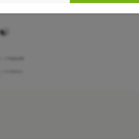
- I Naturali
* / 10 Milliliter)
*