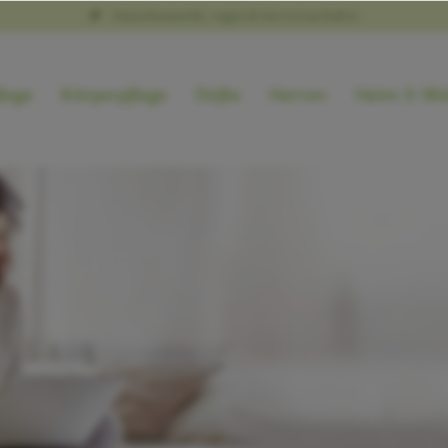
Naturkosmetik, vegan & tierversuchsfrei
lege
Körperpflege
Düfte
Herren
Heim & We