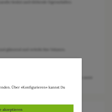
olin besitzt auch klebende Eigenschaften.
d glänzend und verleiht ihm Volumen.
odukten, Haarpflegeprodukten, Sonnenschutzmitteln sowie
wenden. Über »Konfigurieren« kannst Du
le akzeptieren