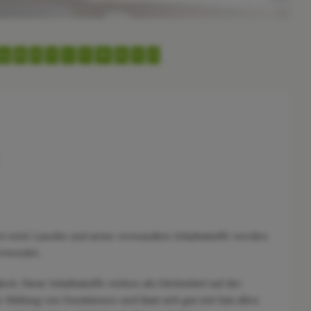
Q
R
S
T
U
V
W
X
Y
Z
ert wird. Lanolin und seine verwandten Inhaltsstoffe werden
erwendet.
t. Diese Inhaltsstoffe wirken als Gleitmittel auf der
r Bildung von Emulsionen und lässt sich gut mit fast allen