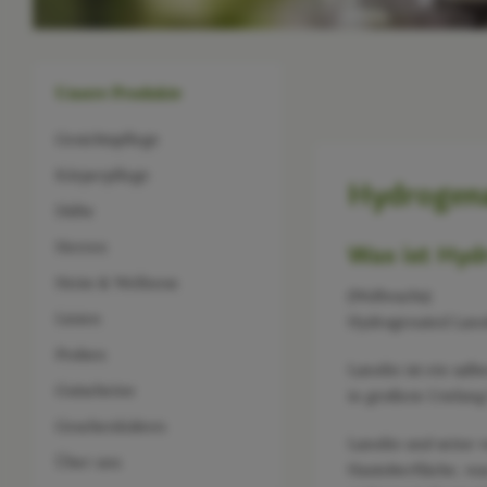
Unsere Produkte
Gesichtspflege
Körperpflege
Hydrogena
Düfte
Herren
Was ist Hyd
Heim & Wellness
(Wollwachs)
Linien
Hydrogenated Lanoli
Proben
Lanolin ist ein sal
Gutscheine
in großem Umfang 
Geschenkideen
Lanolin und seine v
Über uns
Hautoberfläche, was