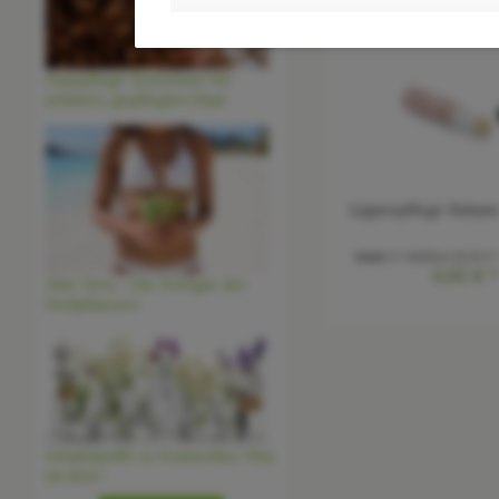
Haarpflege-Knowhow für
schönes, gepflegtes Haar
Lippenpflege Balsam 
Inhalt
5.7 Milliliter
(12,19 € 
6,95 € 
Aloe Vera - Die Königin der
Heilpflanzen
Inhaltsstoffe in Kosmetika: Was
ist drin?