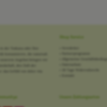
Shop Service
Newsletter
in der Toskana oder Ihre
Partnerprogramm
tik konsumieren, die naturnah
Allgemeine Geschäftsbedin
it unserem Angebot bringen wir
Datenschutz
ndschaft, den Duft der
30 Tage Widerrufsrecht
: das Gefühl von dolce vita
Kontakt
mmunitys
Unsere Zahlungsarten