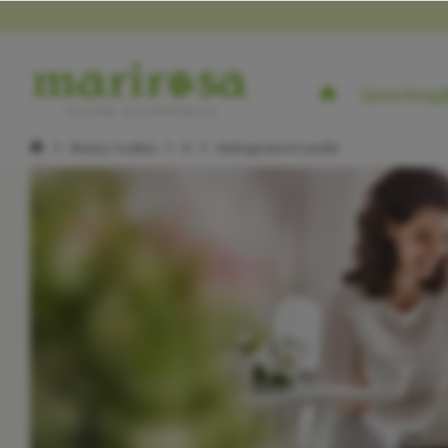
Gesichtspf
Beauty-Lexikon
H
Hydrogenated Lanolin