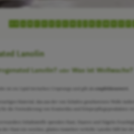
0-9
A
B
C
D
E
F
G
H
I
J
K
L
M
N
O
P
ted Lanolin
rogenated Lanolin?
Was ist Wollwachs?
oder
n ist ein Lipid tierischen Ursprungs und gilt als
empfehlenswert
.
benartiges Material, das aus der von Schafen geschorenen Wolle isoli
für die Formulierung von Kosmetika und Körperpflegeprodukten v
erwandten Inhaltsstoffe spenden Haut, Haaren und Nägeln Feuchtigkei
 der Haut ein weiches, glattes Aussehen verleiht. Lanolin hilft bei de