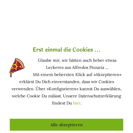
Vitamine,
verschiedene
Inhaltsstoffe mit
antibakterieller Wirkung und einen hohen Anteil an
Mineralien. Sie wirken revitalisierend und
remineralisierend, können aber auch die Durchblutung
anregen. Ein weiterer positiver Nebeneffekt:
Erst einmal die Cookies ...
Algenextrakte kurbeln die Zellerneuerung an.
Glaube mir, wir hätten auch lieber etwas
Algenextrakte sind extrem feuchtigkeitsbindend und
Leckeres aus Alfredos Pizzaria ...
entsprechen zum Teil sogar den verschiedenen
Mit einem beherzten Klick auf »Akzeptieren«
hauteigenen Feuchthaltekomponenten. Zusätzlich machen
erklärst Du Dich einverstanden, dass wir Cookies
sie die Haut glatt und geschmeidig und werden deshalb
verwenden. Über »Konfigurieren« kannst Du auswählen,
häufig als Feuchthaltesubstanzen in Gesichtswässern und
welche Cookie Du zulässt. Unsere Datenschutzerklärung
in Peelings eingesetzt. In der Kosmetik kommen vor allem
findest Du
hier
.
die Meeresalgen zum Einsatz, während Süßwasseralgen in
der Ernährung eine übergeordnete Rolle spielen.
Alle akzeptieren
Funktion in kosmetischen Mitteln