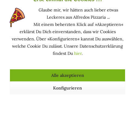
Funktion in kosmetischen Mitteln
Glaube mir, wir hätten auch lieber etwas
Leckeres aus Alfredos Pizzaria ...
Mit einem beherzten Klick auf »Akzeptieren«
HAUTPFLEGEND (GESCHMEIDIG MACHEND): Macht
erklärst Du Dich einverstanden, dass wir Cookies
die Haut glatt und geschmeidig
verwenden. Über »Konfigurieren« kannst Du auswählen,
welche Cookie Du zulässt. Unsere Datenschutzerklärung
Vorkommen in Kosmetika
findest Du
hier
.
Es wird am häufigsten in Hautpflegeprodukten, Lippenstift,
Haut-Make-up und Augen-Make-up verwendet.
Alle akzeptieren
Konfigurieren
Kosmetische Produkte, die Ethylhexylstearat
enthalten