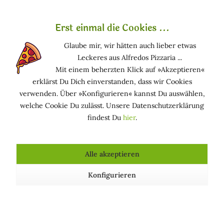
Grund werden Ethylhexyl Palmitate auch häufig als
natürlicher Ersatz für Silikone gesehen.
Erst einmal die Cookies ...
Funktion in kosmetischen Mitteln
Glaube mir, wir hätten auch lieber etwas
Leckeres aus Alfredos Pizzaria ...
DUFTSTOFF: Bestandteil von Parfümölen und/oder
Mit einem beherzten Klick auf »Akzeptieren«
Aromen
erklärst Du Dich einverstanden, dass wir Cookies
HAUTPFLEGEND (GESCHMEIDIG MACHEND): Macht
verwenden. Über »Konfigurieren« kannst Du auswählen,
die Haut glatt und geschmeidig
welche Cookie Du zulässt. Unsere Datenschutzerklärung
findest Du
hier
.
Vorkommen in Kosmetika
Es wird in Hautpflegeprodukten, Sonnenvor- und -
Alle akzeptieren
nachpflegeprodukten, Farbkosmetik und Presspulvern
verwendet.
Konfigurieren
Kosmetische Produkte, die Ethylhexyl Palmitate