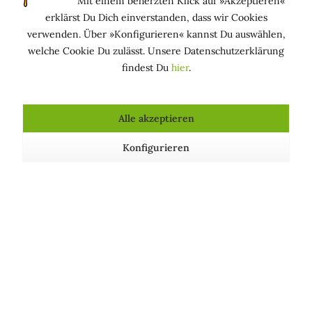
Mit einem beherzten Klick auf »Akzeptieren«
Beim Erythem handelt es sich um einzelne Flecken.
erklärst Du Dich einverstanden, dass wir Cookies
Eine generalisierte Hautrötung (>90% der Haut) wird
verwenden. Über »Konfigurieren« kannst Du auswählen,
als Erythrodermie bezeichnet.
welche Cookie Du zulässt. Unsere Datenschutzerklärung
findest Du
hier
.
Auslöser (Auswahl)
Hitze, Kälte,
Alle akzeptieren
UV-Strahlen,
Druck
Konfigurieren
Kontaktallergene
Anstrengung, Scham
Infektionen
Arzneimittelreaktionen
Hauterkrankungen
Stoffwechselerkrankungen, Tumoren,